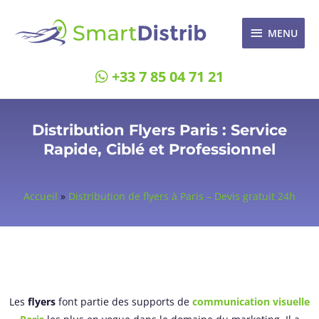
MENU
+33 7 85 04 71 21
Distribution Flyers Paris : Service
Rapide, Ciblé et Professionnel
Accueil
»
Distribution de flyers à Paris – Devis gratuit 24h
Les
flyers
font partie des supports de
communication visuelle